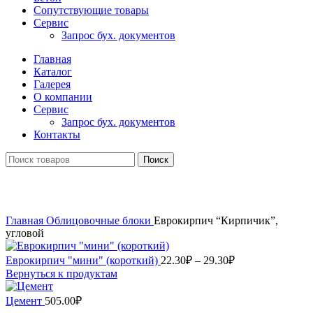
Сопутствующие товары
Сервис
Запрос бух. документов
Главная
Каталог
Галерея
О компании
Сервис
Запрос бух. документов
Контакты
Поиск
нажмите, чтобы увеличить
Главная
Облицовочные блоки
Еврокирпич “Кирпичик”,
угловой
Диапазон
Еврокирпич "мини" (короткий)
22.30
₽
–
29.30
₽
цен:
Вернуться к продуктам
22.30₽
–
Цемент
505.00
₽
29.30₽