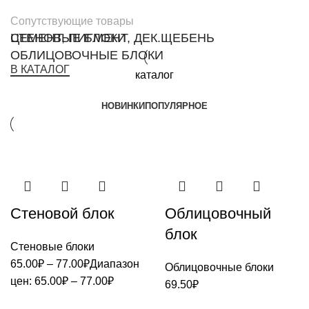
Сопутствующие товары
ЦЕМЕНТ, ПИГМЕНТ, ДЕК.ЩЕБЕНЬ
СТЕНОВЫЕ БЛОКИ
ОБЛИЦОВОЧНЫЕ БЛОКИ
В КАТАЛОГ
каталог
НОВИНКИ
ПОПУЛЯРНОЕ
Стеновой блок
Облицовочный
блок
Стеновые блоки
65.00
₽
–
77.00
₽
Диапазон
Облицовочные блоки
цен: 65.00₽ – 77.00₽
69.50
₽