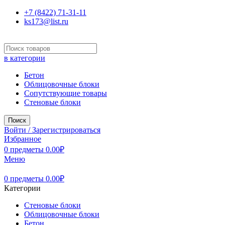
+7 (8422) 71-31-11
ks173@list.ru
в категории
Бетон
Облицовочные блоки
Сопутствующие товары
Стеновые блоки
Поиск
Войти / Зарегистрироваться
Избранное
0
предметы
0.00
₽
Меню
0
предметы
0.00
₽
Категории
Стеновые блоки
Облицовочные блоки
Бетон