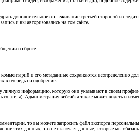
(например видео, изображения, статьи и др.), подобное содержим
внедрять дополнительное отслеживание третьей стороной и след
запись и вы авторизовались на том сайте.
общении о сбросе.
 комментарий и его метаданные сохраняются неопределенно долго
х в очередь на одобрение.
ту личную информацию, которую они указывают в своем профиле.
ьзователя). Администрация вебсайта также может видеть и изм
омментарии, то вы можете запросить файл экспорта персональны
ение этих данных, это не включает данные, которые мы обязаны