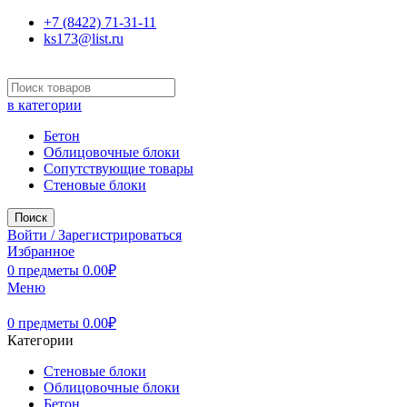
+7 (8422) 71-31-11
ks173@list.ru
в категории
Бетон
Облицовочные блоки
Сопутствующие товары
Стеновые блоки
Поиск
Войти / Зарегистрироваться
Избранное
0
предметы
0.00
₽
Меню
0
предметы
0.00
₽
Категории
Стеновые блоки
Облицовочные блоки
Бетон