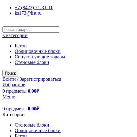
+7 (8422) 71-31-11
ks173@list.ru
в категории
Бетон
Облицовочные блоки
Сопутствующие товары
Стеновые блоки
Поиск
Войти / Зарегистрироваться
Избранное
0
предметы
0.00
₽
Меню
0
предметы
0.00
₽
Категории
Стеновые блоки
Облицовочные блоки
Бетон