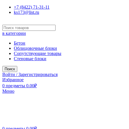
+7 (8422) 71-31-11
ks173@list.ru
в категории
Бетон
Облицовочные блоки
Сопутствующие товары
Стеновые блоки
Поиск
Войти / Зарегистрироваться
Избранное
0
предметы
0.00
₽
Меню
0
предметы
0.00
₽